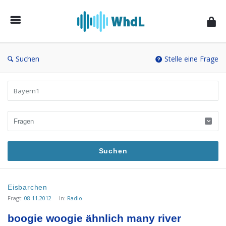
Musikforum
von
WieheisstdasLied.de
Suchen
Stelle eine Frage
Suchergebnisse
Eisbarchen
Fragt:
08.11.2012
In:
Radio
boogie woogie ähnlich many river