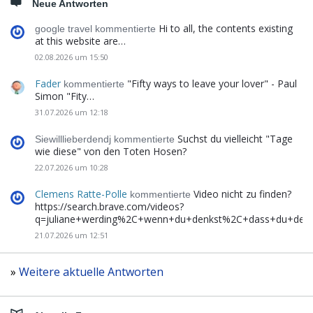
Neue Antworten
Hi to all, the contents existing
google travel kommentierte
at this website are…
02.08.2026 um 15:50
Fader
"Fifty ways to leave your lover" - Paul
kommentierte
Simon "Fity…
31.07.2026 um 12:18
Suchst du vielleicht "Tage
Siewilllieberdendj kommentierte
wie diese" von den Toten Hosen?
22.07.2026 um 10:28
Clemens Ratte-Polle
Video nicht zu finden?
kommentierte
https://search.brave.com/videos?
q=juliane+werding%2C+wenn+du+denkst%2C+dass+du+de
21.07.2026 um 12:51
»
Weitere aktuelle Antworten