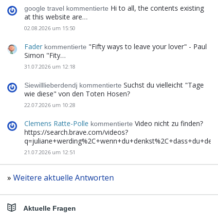
Hi to all, the contents existing
google travel kommentierte
at this website are…
02.08.2026 um 15:50
Fader
"Fifty ways to leave your lover" - Paul
kommentierte
Simon "Fity…
31.07.2026 um 12:18
Suchst du vielleicht "Tage
Siewilllieberdendj kommentierte
wie diese" von den Toten Hosen?
22.07.2026 um 10:28
Clemens Ratte-Polle
Video nicht zu finden?
kommentierte
https://search.brave.com/videos?
q=juliane+werding%2C+wenn+du+denkst%2C+dass+du+de
21.07.2026 um 12:51
»
Weitere aktuelle Antworten
Aktuelle Fragen