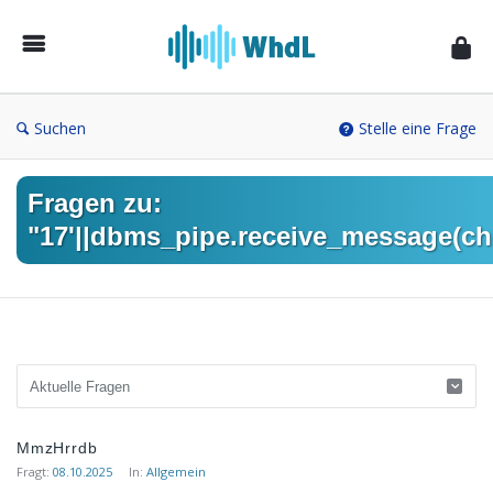
Musikforum
von
WieheisstdasLied.de
Suchen
Stelle eine Frage
Fragen zu:
"17'||dbms_pipe.receive_message(chr(
Musikforum
MmzHrrdb
von
Fragt:
08.10.2025
In:
Allgemein