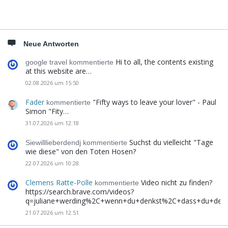
Neue Antworten
Hi to all, the contents existing
google travel kommentierte
at this website are…
02.08.2026 um 15:50
Fader
"Fifty ways to leave your lover" - Paul
kommentierte
Simon "Fity…
31.07.2026 um 12:18
Suchst du vielleicht "Tage
Siewilllieberdendj kommentierte
wie diese" von den Toten Hosen?
22.07.2026 um 10:28
Clemens Ratte-Polle
Video nicht zu finden?
kommentierte
https://search.brave.com/videos?
q=juliane+werding%2C+wenn+du+denkst%2C+dass+du+de
21.07.2026 um 12:51