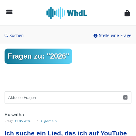
Musikforum
von
WieheisstdasLied.de
Suchen
Stelle eine Frage
Fragen zu: "2026"
Musikforum
Roswitha
von
Fragt:
13.05.2026
In:
Allgemein
WieheisstdasLied.de
Ich suche ein Lied, das ich auf YouTube 