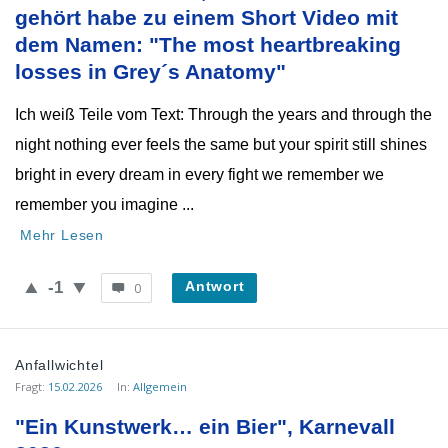
Neueste
gehört habe zu einem Short Video mit 
Fragen
dem Namen: "The most heartbreaking 
losses in Grey´s Anatomy"
Ich weiß Teile vom Text: Through the years and through the
night nothing ever feels the same but your spirit still shines
bright in every dream in every fight we remember we
remember you imagine ...
Mehr Lesen
-1
Antwort
0
Anfallwichtel
Fragt:
15.02.2026
In:
Allgemein
"Ein Kunstwerk… ein Bier", Karnevall 