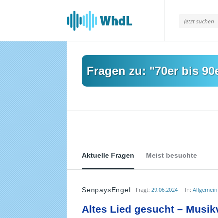
Musikforum
von
WieheisstdasLied.de
Fragen zu: "70er bis 90
Aktuelle Fragen
Meist besuchte
SenpaysEngel
Fragt:
29.06.2024
In:
Allgemein
Musikforum
Altes Lied gesucht – Musik
von