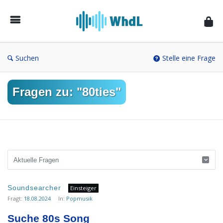
Musikforum
von
WieheisstdasLied.de
Suchen
Stelle eine Frage
Fragen zu: "80ties"
Musikforum
Soundsearcher
Einsteiger
von
Fragt:
18.08.2024
In:
Popmusik
WieheisstdasLied.de
Suche 80s Song