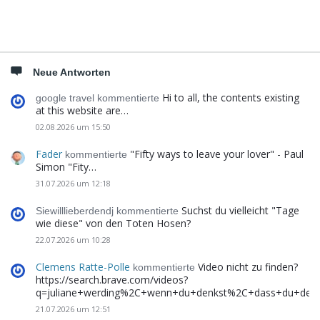
Neue Antworten
Hi to all, the contents existing
google travel kommentierte
at this website are…
02.08.2026 um 15:50
Fader
"Fifty ways to leave your lover" - Paul
kommentierte
Simon "Fity…
31.07.2026 um 12:18
Suchst du vielleicht "Tage
Siewilllieberdendj kommentierte
wie diese" von den Toten Hosen?
22.07.2026 um 10:28
Clemens Ratte-Polle
Video nicht zu finden?
kommentierte
https://search.brave.com/videos?
q=juliane+werding%2C+wenn+du+denkst%2C+dass+du+de
21.07.2026 um 12:51