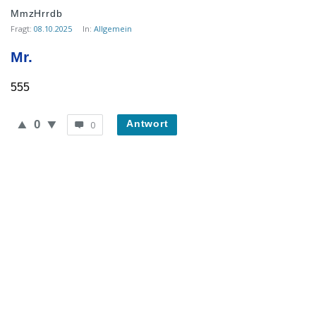
Musikforum
MmzHrrdb
von
Fragt:
08.10.2025
In:
Allgemein
WieheisstdasLied.de
Mr.
Neueste
555
Fragen
0
Antwort
0