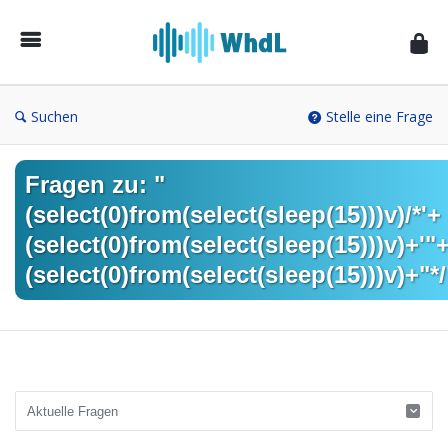
Musikforum
von
WieheisstdasLied.de
Suchen
Stelle eine Frage
Fragen zu: "
(select(0)from(select(sleep(15)))v)/*'+
(select(0)from(select(sleep(15)))v)+'"
(select(0)from(select(sleep(15)))v)+"*/