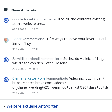
Neue Antworten
Hi to all, the contents existing
google travel kommentierte
at this website are…
02.08.2026 um 15:50
Fader
"Fifty ways to leave your lover" - Paul
kommentierte
Simon "Fity…
31.07.2026 um 12:18
Suchst du vielleicht "Tage
Siewilllieberdendj kommentierte
wie diese" von den Toten Hosen?
22.07.2026 um 10:28
Clemens Ratte-Polle
Video nicht zu finden?
kommentierte
https://search.brave.com/videos?
q=juliane+werding%2C+wenn+du+denkst%2C+dass+du+de
21.07.2026 um 12:51
»
Weitere aktuelle Antworten