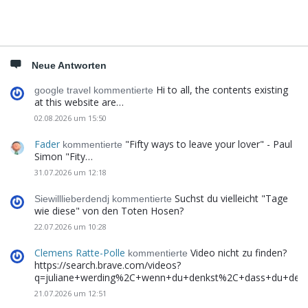
Neue Antworten
Hi to all, the contents existing
google travel kommentierte
at this website are…
02.08.2026 um 15:50
Fader
"Fifty ways to leave your lover" - Paul
kommentierte
Simon "Fity…
31.07.2026 um 12:18
Suchst du vielleicht "Tage
Siewilllieberdendj kommentierte
wie diese" von den Toten Hosen?
22.07.2026 um 10:28
Clemens Ratte-Polle
Video nicht zu finden?
kommentierte
https://search.brave.com/videos?
q=juliane+werding%2C+wenn+du+denkst%2C+dass+du+de
21.07.2026 um 12:51