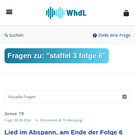
Musikforum
von
WieheisstdasLied.de
Suchen
Stelle eine Frage
Fragen zu: "staffel 3 folge 6"
Musikforum
Jense 78
von
Fragt:
20.09.2024
In:
Fernsehen & TV-Werbung
WieheisstdasLied.de
Lied im Abspann, am Ende der Folge 6 