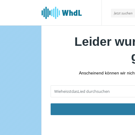
Musikforum
von
WieheisstdasLied.de
Leider wu
Anscheinend können wir nicht 