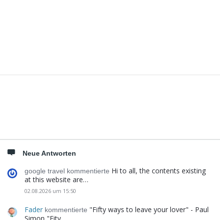
Seitenleiste
Neue Antworten
Hi to all, the contents existing
google travel kommentierte
at this website are…
02.08.2026 um 15:50
Fader
"Fifty ways to leave your lover" - Paul
kommentierte
Simon "Fity…