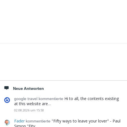
Seitenleiste
Neue Antworten
Hi to all, the contents existing
google travel kommentierte
at this website are…
02.08.2026 um 15:50
Fader
"Fifty ways to leave your lover" - Paul
kommentierte
Simon "Fity…