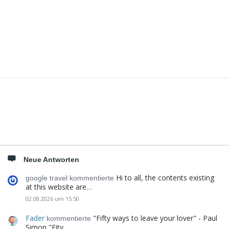
Seitenleiste
Neue Antworten
Hi to all, the contents existing
google travel kommentierte
at this website are…
02.08.2026 um 15:50
Fader
"Fifty ways to leave your lover" - Paul
kommentierte
Simon "Fity…