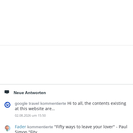
Seitenleiste
Neue Antworten
Hi to all, the contents existing
google travel kommentierte
at this website are…
02.08.2026 um 15:50
Fader
"Fifty ways to leave your lover" - Paul
kommentierte
Simon "Fity…