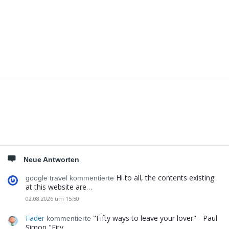
Seitenleiste
Neue Antworten
Hi to all, the contents existing
google travel kommentierte
at this website are…
02.08.2026 um 15:50
Fader
"Fifty ways to leave your lover" - Paul
kommentierte
Simon "Fity…