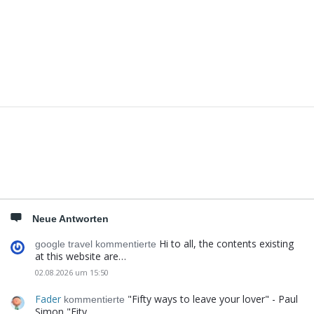
Seitenleiste
Neue Antworten
Hi to all, the contents existing
google travel kommentierte
at this website are…
02.08.2026 um 15:50
Fader
"Fifty ways to leave your lover" - Paul
kommentierte
Simon "Fity…