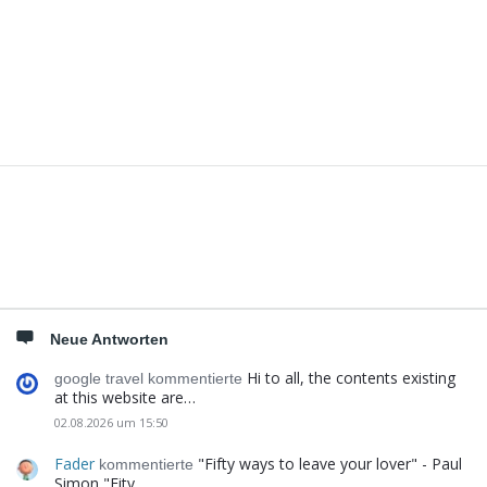
Seitenleiste
Neue Antworten
Hi to all, the contents existing
google travel kommentierte
at this website are…
02.08.2026 um 15:50
Fader
"Fifty ways to leave your lover" - Paul
kommentierte
Simon "Fity…