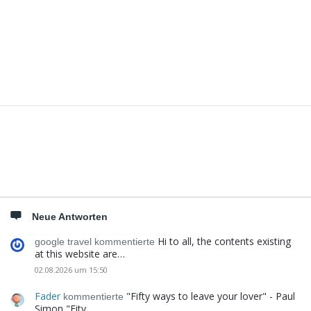
Seitenleiste
Neue Antworten
Hi to all, the contents existing
google travel kommentierte
at this website are…
02.08.2026 um 15:50
Fader
"Fifty ways to leave your lover" - Paul
kommentierte
Simon "Fity…