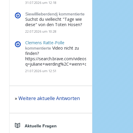
31.07.2026 um 12:18
Siewilllieberdendj kommentierte
Suchst du vielleicht "Tage wie
diese" von den Toten Hosen?
22.07.2026 um 10:28
Clemens Ratte-Polle
Video nicht zu
kommentierte
finden?
https://search.brave.com/videos?
q=juliane+werding%2C+wenn+du+denkst%2C+dass+d
21.07.2026 um 12:51
»
Weitere aktuelle Antworten
Aktuelle Fragen