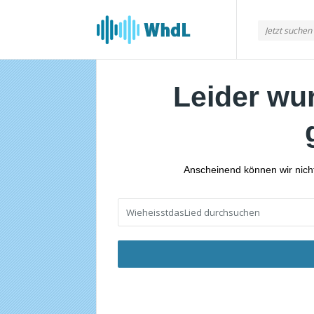
Musikforum
von
WieheisstdasLied.de
Leider wu
Anscheinend können wir nicht 