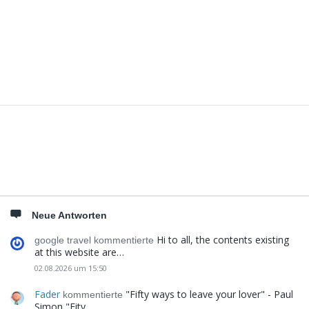
Seitenleiste
Neue Antworten
Hi to all, the contents existing
google travel kommentierte
at this website are…
02.08.2026 um 15:50
Fader
"Fifty ways to leave your lover" - Paul
kommentierte
Simon "Fity…