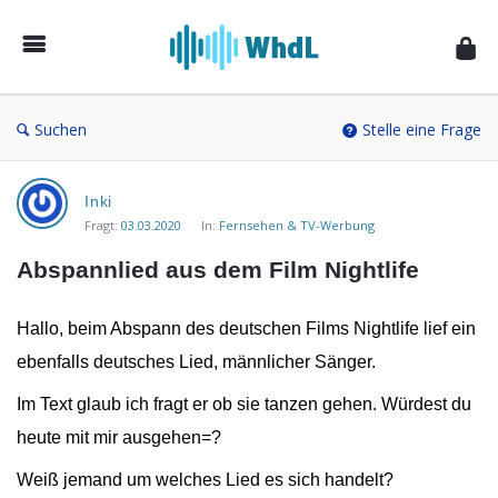
Musikforum
von
WieheisstdasLied.de
Suchen
Stelle eine Frage
Musikforum
Inki
von
Fragt:
03.03.2020
In:
Fernsehen & TV-Werbung
WieheisstdasLied.de
Abspannlied aus dem Film Nightlife
Neueste
Fragen
Hallo, beim Abspann des deutschen Films Nightlife lief ein
ebenfalls deutsches Lied, männlicher Sänger.
Im Text glaub ich fragt er ob sie tanzen gehen. Würdest du
heute mit mir ausgehen=?
Weiß jemand um welches Lied es sich handelt?