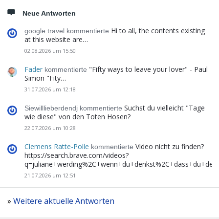
Neue Antworten
Hi to all, the contents existing
google travel kommentierte
at this website are…
02.08.2026 um 15:50
Fader
"Fifty ways to leave your lover" - Paul
kommentierte
Simon "Fity…
31.07.2026 um 12:18
Suchst du vielleicht "Tage
Siewilllieberdendj kommentierte
wie diese" von den Toten Hosen?
22.07.2026 um 10:28
Clemens Ratte-Polle
Video nicht zu finden?
kommentierte
https://search.brave.com/videos?
q=juliane+werding%2C+wenn+du+denkst%2C+dass+du+de
21.07.2026 um 12:51
»
Weitere aktuelle Antworten