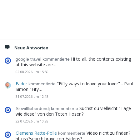
Seitenleiste
Neue Antworten
Hi to all, the contents existing
google travel kommentierte
at this website are…
02.08.2026 um 15:50
Fader
"Fifty ways to leave your lover" - Paul
kommentierte
Simon "Fity…
31.07.2026 um 12:18
Suchst du vielleicht "Tage
Siewilllieberdendj kommentierte
wie diese" von den Toten Hosen?
22.07.2026 um 10:28
Clemens Ratte-Polle
Video nicht zu finden?
kommentierte
https://search.brave.com/videos?