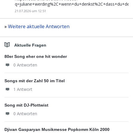
q=juliane+werding%2C+wenn+du+denkst%2C+dass+du+de
21.07.2026 um 12:51
»
Weitere aktuelle Antworten
Aktuelle Fragen
80er Song eher one hit wonder
0 Antworten
Songs mit der Zahl 50 im Titel
1 Antwort
Song mit DJ-Plottwist
0 Antworten
Djivan Gasparyan Musikmesse Popkomm Köln 2000