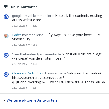
Neue Antworten
Hi to all, the contents existing
google travel kommentierte
at this website are…
02.08.2026 um 15:50
Fader
"Fifty ways to leave your lover" - Paul
kommentierte
Simon "Fity…
31.07.2026 um 12:18
Suchst du vielleicht "Tage
Siewilllieberdendj kommentierte
wie diese" von den Toten Hosen?
22.07.2026 um 10:28
Clemens Ratte-Polle
Video nicht zu finden?
kommentierte
https://search.brave.com/videos?
q=juliane+werding%2C+wenn+du+denkst%2C+dass+du+de
21.07.2026 um 12:51
»
Weitere aktuelle Antworten