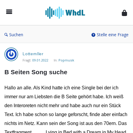
Musikforum
von
WieheisstdasLied.de
Suchen
Stelle eine Frage
Musikforum
Lottemller
von
Fragt:
09.01.2022
In:
Popmusik
WieheisstdasLied.de
B Seiten Song suche
Neueste
Fragen
Hallo an alle. Als Kind hatte ich eine Single bei der ich
immer nur am Liebsten die B Seite gehört habe. Ich weiß
den Interoreten nicht mehr und habe auch nur ein Stück
Text. Ich habe schon so lange geforscht, finde aber einfach
nichts im Netz. Kann sein der Song ist aus den 70ern. Das
Textfragment………Lying in Bed with a Dream in My Head