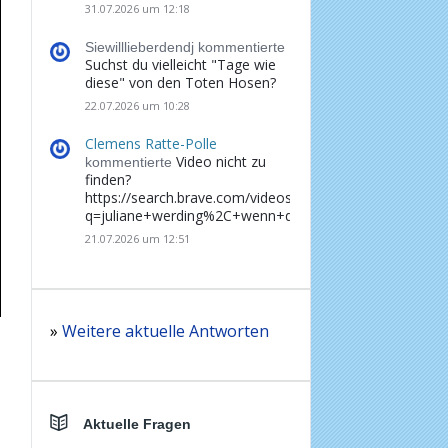
31.07.2026 um 12:18
Siewilllieberdendj kommentierte
Suchst du vielleicht "Tage wie
diese" von den Toten Hosen?
22.07.2026 um 10:28
Clemens Ratte-Polle
Video nicht zu
kommentierte
finden?
https://search.brave.com/videos?
q=juliane+werding%2C+wenn+du+denkst%2C+dass+d
21.07.2026 um 12:51
»
Weitere aktuelle Antworten
Aktuelle Fragen