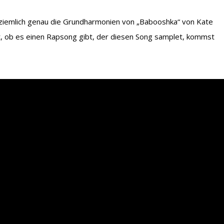
ziemlich genau die Grundharmonien von „Babooshka“ von Kate
, ob es einen Rapsong gibt, der diesen Song samplet, kommst