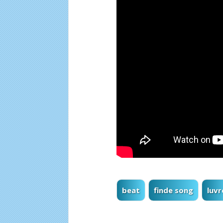
beat
finde song
luvr