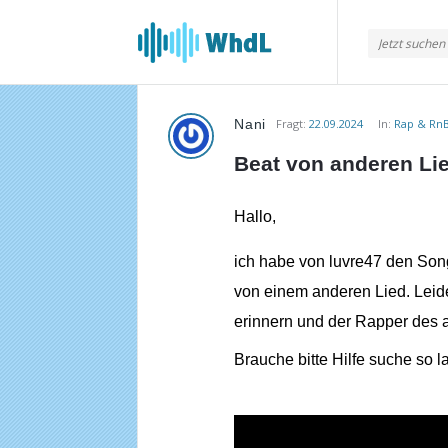
Musikforum
von
WieheisstdasLied.de
Nani
Fragt:
22.09.2024
In:
Rap & Rn
Musikforum
Beat von anderen Lie
von
WieheisstdasLied.de
Hallo,
Neueste
ich habe von luvre47 den Son
Fragen
von einem anderen Lied. Leide
erinnern und der Rapper des 
Brauche bitte Hilfe suche so 