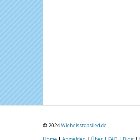
© 2024
Wieheisstdaslied.de
Home
|
Anmelden
|
Über | FAQ
|
Blog
|