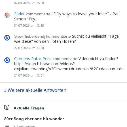
02.08.2026 um 15:50
Fader
"Fifty ways to leave your lover" - Paul
kommentierte
Simon "Fity…
31.07.2026 um 12:18
Suchst du vielleicht "Tage
Siewilllieberdendj kommentierte
wie diese" von den Toten Hosen?
22.07.2026 um 10:28
Clemens Ratte-Polle
Video nicht zu finden?
kommentierte
https://search.brave.com/videos?
q=juliane+werding%2C+wenn+du+denkst%2C+dass+du+de
21.07.2026 um 12:51
»
Weitere aktuelle Antworten
Aktuelle Fragen
80er Song eher one hit wonder
0 Antworten