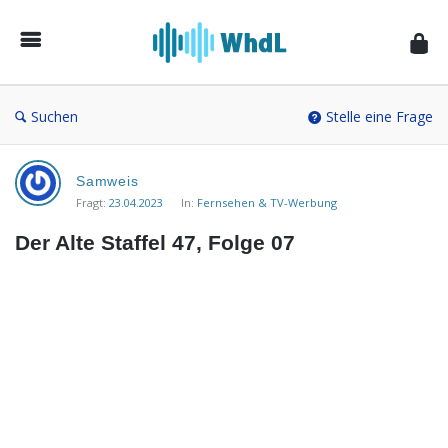
Musikforum
von
WieheisstdasLied.de
Suchen
Stelle eine Frage
Musikforum
Samweis
von
Fragt:
23.04.2023
In:
Fernsehen & TV-Werbung
WieheisstdasLied.de
Der Alte Staffel 47, Folge 07
Neueste
Fragen