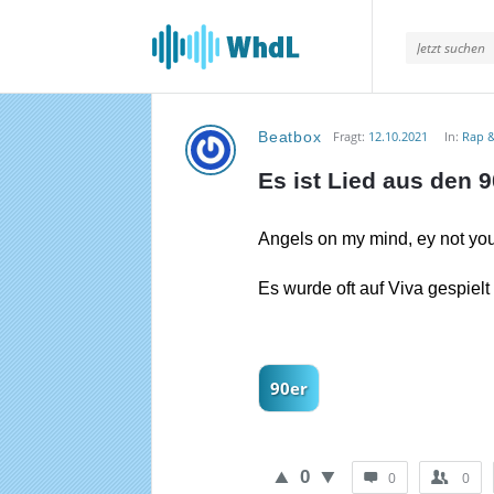
Musikforum
von
WieheisstdasLied.de
Beatbox
Fragt:
12.10.2021
In:
Rap 
Musikforum
Es ist Lied aus den
von
WieheisstdasLied.de
Angels on my mind, ey not yo
Neueste
Es wurde oft auf Viva gespielt
Fragen
90er
0
0
0