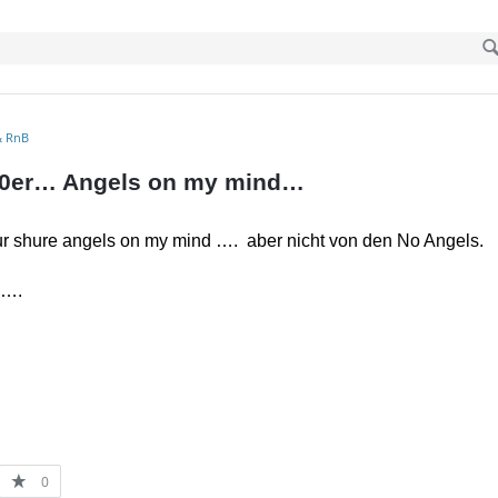
& RnB
 90er… Angels on my mind…
ur shure angels on my mind …. aber nicht von den No Angels.
 ….
0