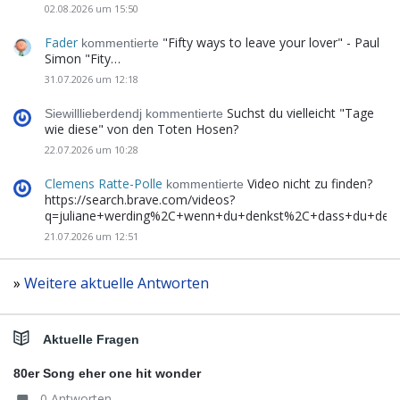
02.08.2026 um 15:50
Fader
"Fifty ways to leave your lover" - Paul
kommentierte
Simon "Fity…
31.07.2026 um 12:18
Suchst du vielleicht "Tage
Siewilllieberdendj kommentierte
wie diese" von den Toten Hosen?
22.07.2026 um 10:28
Clemens Ratte-Polle
Video nicht zu finden?
kommentierte
https://search.brave.com/videos?
q=juliane+werding%2C+wenn+du+denkst%2C+dass+du+de
21.07.2026 um 12:51
»
Weitere aktuelle Antworten
Aktuelle Fragen
80er Song eher one hit wonder
0 Antworten