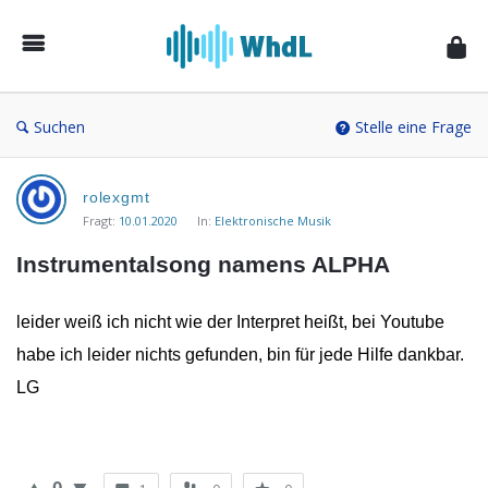
Musikforum
von
WieheisstdasLied.de
Suchen
Stelle eine Frage
Musikforum
rolexgmt
von
Fragt:
10.01.2020
In:
Elektronische Musik
WieheisstdasLied.de
Instrumentalsong namens ALPHA
Neueste
Fragen
leider weiß ich nicht wie der Interpret heißt, bei Youtube
habe ich leider nichts gefunden, bin für jede Hilfe dankbar.
LG