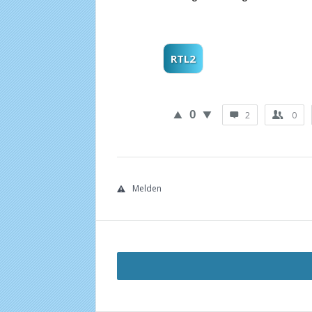
RTL2
0
2
0
Melden