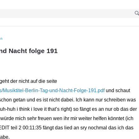
in
und Nacht folge 191
geht der nicht auf die seite
s/Musiktitel-Berlin-Tag-und-Nacht-Folge-191.pdf
und schaut
schon getan und es ist nicht dabei. Ich kann nur schreiben was
t uh-huh i think i love it that’s right) so fängt es an nur ob das der
 würde mich sehr freuen wen ihr mir weiter helfen könntet (ich
DIT teil 2 00:11:35 fängt das lied an sry nochmal das ich das
habe.