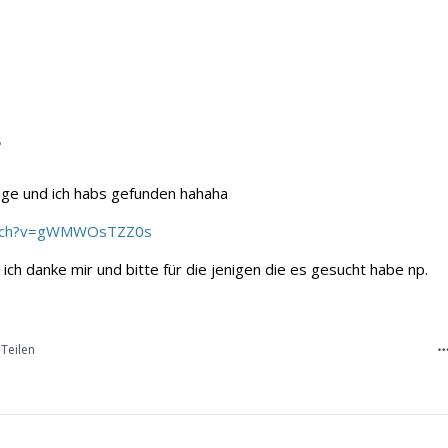
6
age und ich habs gefunden hahaha
atch?v=gWMWOsTZZ0s
ich danke mir und bitte für die jenigen die es gesucht habe np.
Teilen