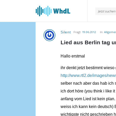
Musikforum
von
WieheisstdasLied.de
Silent
Fragt:
19.06.2012
In:
Allgeme
Musikforum
Lied aus Berlin tag 
von
WieheisstdasLied.de
Hallo erstmal
Neueste
ihr denkt jetzt bestimmt wieso 
Fragen
http://www.rtl2.de/images/new
selber nach aber das hab ich 
ich dort höre (you think i like i
anfang vom Lied ist kein plan.
weiss ich kann kein deutsch) E
wichtigste nicht geschrieben 