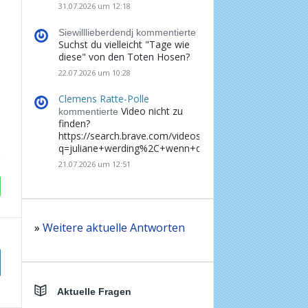
31.07.2026 um 12:18
Siewilllieberdendj kommentierte
Suchst du vielleicht "Tage wie
diese" von den Toten Hosen?
22.07.2026 um 10:28
Clemens Ratte-Polle
Video nicht zu
kommentierte
finden?
https://search.brave.com/videos?
q=juliane+werding%2C+wenn+du+denkst%2C+dass+d
21.07.2026 um 12:51
»
Weitere aktuelle Antworten
Aktuelle Fragen