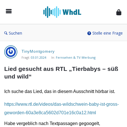
Musikforum
von
WieheisstdasLied.de
Suchen
Stelle eine Frage
Musikforum
TinyMontgomery
von
Fragt:
03.01.2024
In:
Fernsehen & TV-Werbung
WieheisstdasLied.de
Lied gesucht aus RTL „Tierbabys – süß 
Neueste
und wild“
Fragen
Ich suche das Lied, das in diesem Ausschnitt hörbar ist.
https://www.rtl.de/videos/das-wildschwein-baby-ist-gross-
geworden-60a3e8ca5602d701e16c0a12.html
Habe vergeblich nach Textpassagen gegoogelt,