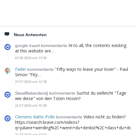
Neue Antworten
Hi to all, the contents existing
google travel kommentierte
at this website are…
02.08.2026 um 15:50
Fader
"Fifty ways to leave your lover" - Paul
kommentierte
Simon "Fity…
31.07.2026 um 12:18
Suchst du vielleicht "Tage
Siewilllieberdendj kommentierte
wie diese" von den Toten Hosen?
22.07.2026 um 10:28
Clemens Ratte-Polle
Video nicht zu finden?
kommentierte
https://search.brave.com/videos?
q=juliane+werding%2C+wenn+du+denkst%2C+dass+du+de
21.07.2026 um 12:51