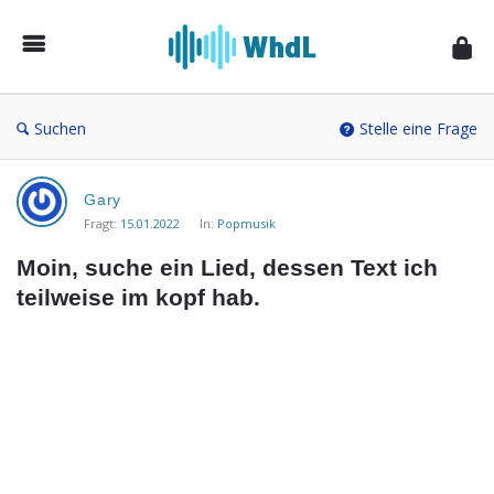
Musikforum
von
WieheisstdasLied.de
Suchen
Stelle eine Frage
Musikforum
Gary
von
Fragt:
15.01.2022
In:
Popmusik
WieheisstdasLied.de
Moin, suche ein Lied, dessen Text ich 
Neueste
teilweise im kopf hab.
Fragen