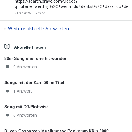
https://search.brave.com/videos?
q=juliane+werding%2C+wenn+du+denkst%2C+dass+du+de
21.07.2026 um 12:51
»
Weitere aktuelle Antworten
Aktuelle Fragen
80er Song eher one hit wonder
0 Antworten
Songs mit der Zahl 50 im Titel
1 Antwort
Song mit DJ-Plottwist
0 Antworten
Djivan Gasparyan Musikmesse Popkomm Köln 2000