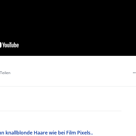
Teilen
n knallblonde Haare wie bei Film Pixels..