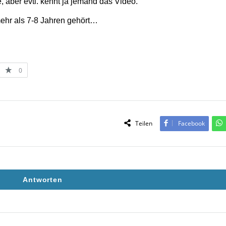
, aber evtl. kennt ja jemand das Video.
ehr als 7-8 Jahren gehört…
0
Teilen
Facebook
Antworten