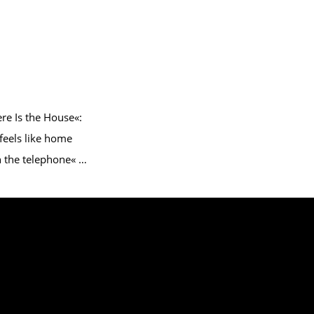
re Is the House«:
feels like home
n the telephone« …