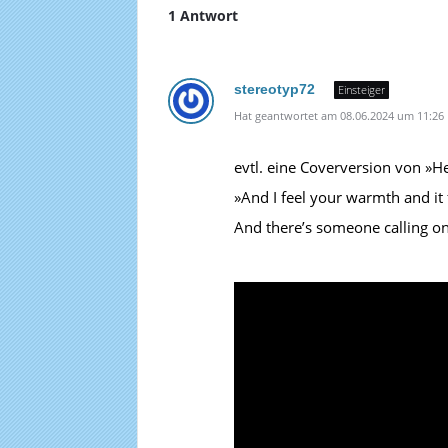
1 Antwort
stereotyp72
Einsteiger
Hat geantwortet am 08.06.2024 um 11:26
evtl. eine Coverversion von »He
»And I feel your warmth and it 
And there’s someone calling o