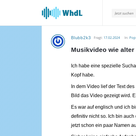
Musikforum
von
WieheisstdasLied.de
Blubb2k3
Fragt:
17.02.2024
In:
Pop
Musikforum
Musikvideo wie alter
von
WieheisstdasLied.de
Ich habe eine spezielle Sucha
Kopf habe.
Neueste
In dem Video lief der Text des 
Fragen
Bild das Video gezeigt wird. E
Es war auf englisch und ich b
definitiv nicht so. Ich bin au
jetzt schon ein paar Namen au