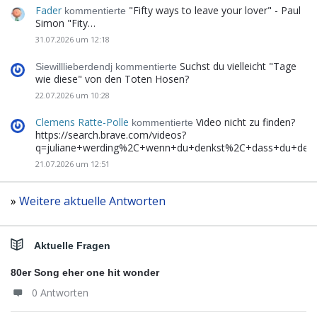
Fader
"Fifty ways to leave your lover" - Paul
kommentierte
Simon "Fity…
31.07.2026 um 12:18
Suchst du vielleicht "Tage
Siewilllieberdendj kommentierte
wie diese" von den Toten Hosen?
22.07.2026 um 10:28
Clemens Ratte-Polle
Video nicht zu finden?
kommentierte
https://search.brave.com/videos?
q=juliane+werding%2C+wenn+du+denkst%2C+dass+du+de
21.07.2026 um 12:51
»
Weitere aktuelle Antworten
Aktuelle Fragen
80er Song eher one hit wonder
0 Antworten