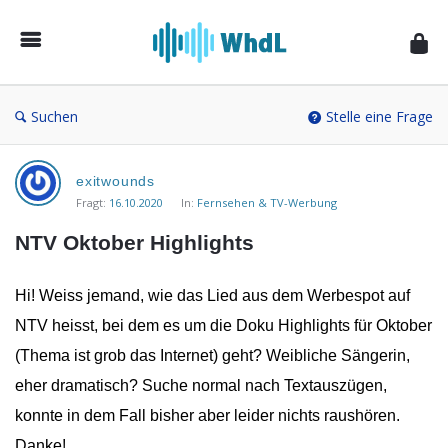
Musikforum
von
WieheisstdasLied.de
Suchen
Stelle eine Frage
Musikforum
exitwounds
von
Fragt:
16.10.2020
In:
Fernsehen & TV-Werbung
WieheisstdasLied.de
NTV Oktober Highlights
Neueste
Fragen
Hi! Weiss jemand, wie das Lied aus dem Werbespot auf
NTV heisst, bei dem es um die Doku Highlights für Oktober
(Thema ist grob das Internet) geht? Weibliche Sängerin,
eher dramatisch? Suche normal nach Textauszügen,
konnte in dem Fall bisher aber leider nichts raushören.
Danke!