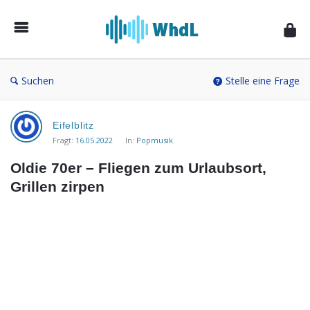
Musikforum
von
WieheisstdasLied.de
Suchen
Stelle eine Frage
Musikforum
Eifelblitz
von
Fragt:
16.05.2022
In:
Popmusik
WieheisstdasLied.de
Oldie 70er – Fliegen zum Urlaubsort, 
Neueste
Grillen zirpen
Fragen