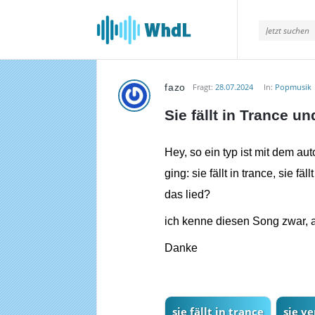
Musikforum
von
WieheisstdasLied.de
fazo
Fragt:
28.07.2024
In:
Popmusik
Musikforum
Sie fällt in Trance un
von
WieheisstdasLied.de
Hey, so ein typ ist mit dem au
ging: sie fällt in trance, sie fäl
Neueste
das lied?
Fragen
ich kenne diesen Song zwar,
Danke
sie fällt in trance
sie ve