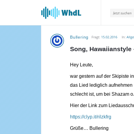
Musikforum
von
WieheisstdasLied.de
Bullering
Fragt:
15.02.2016
In:
Allg
Musikforum
Song, Hawaiianstyle 
von
WieheisstdasLied.de
Hey Leute,
Neueste
war gestern auf der Skipiste in
das Lied lediglich aufnehmen u
Fragen
schlecht ist, um bei Shazam 
Hier der Link zum Liedausschn
https://clyp.it/rilzkfrg
Grüße… Bullering