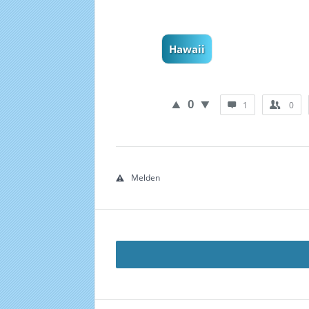
Hawaii
0
1
0
Melden