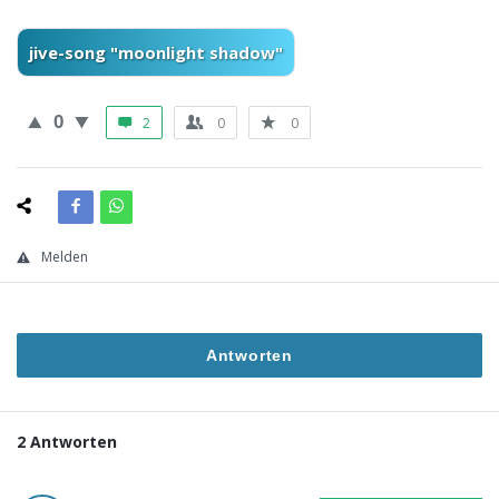
jive-song "moonlight shadow"
0
2
0
0
Melden
Antworten
2 Antworten