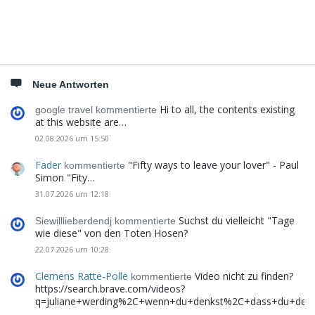
Neue Antworten
Hi to all, the contents existing
google travel kommentierte
at this website are…
02.08.2026 um 15:50
Fader
"Fifty ways to leave your lover" - Paul
kommentierte
Simon "Fity…
31.07.2026 um 12:18
Suchst du vielleicht "Tage
Siewilllieberdendj kommentierte
wie diese" von den Toten Hosen?
22.07.2026 um 10:28
Clemens Ratte-Polle
Video nicht zu finden?
kommentierte
https://search.brave.com/videos?
q=juliane+werding%2C+wenn+du+denkst%2C+dass+du+de