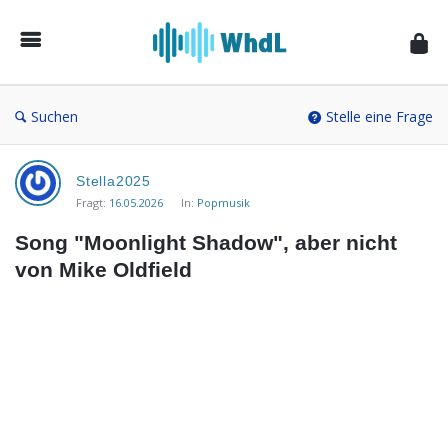
Musikforum
von
WieheisstdasLied.de
Suchen
Stelle eine Frage
Musikforum
Stella2025
von
Fragt:
16.05.2026
In:
Popmusik
WieheisstdasLied.de
Song "Moonlight Shadow", aber nicht 
Neueste
von Mike Oldfield
Fragen