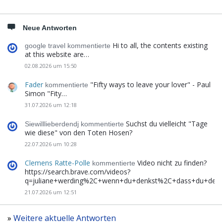
Neue Antworten
Hi to all, the contents existing
google travel kommentierte
at this website are…
02.08.2026 um 15:50
Fader
"Fifty ways to leave your lover" - Paul
kommentierte
Simon "Fity…
31.07.2026 um 12:18
Suchst du vielleicht "Tage
Siewilllieberdendj kommentierte
wie diese" von den Toten Hosen?
22.07.2026 um 10:28
Clemens Ratte-Polle
Video nicht zu finden?
kommentierte
https://search.brave.com/videos?
q=juliane+werding%2C+wenn+du+denkst%2C+dass+du+de
21.07.2026 um 12:51
»
Weitere aktuelle Antworten