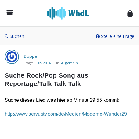
Musikforum
von
WieheisstdasLied.de
Suchen
Stelle eine Frage
Musikforum
Bopper
von
Fragt:
19.09.2014
In:
Allgemein
WieheisstdasLied.de
Suche Rock/Pop Song aus 
Neueste
Reportage/Talk Talk Talk
Fragen
Suche dieses Lied was hier ab Minute 29:55 kommt:
http://www.servustv.com/de/Medien/Moderne-Wunder29