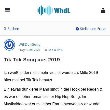
Musikforum
von
WieheisstdasLied.de
Suchen
Stelle eine Frage
Musikforum
WillDenSong
von
Fragt:
03.03.2020
In:
Rap & RnB
WieheisstdasLied.de
Tik Tok Song aus 2019
Neueste
Fragen
Ich weiß leider nicht mehr viel, er wurde ca. Mitte 2019
öfter mal bei Tik Tok benutzt.
Ein etwas dunklerer Mann singt in der Hook bei Regen &
es war ein eher romantischer Hip Hop Song. Im
Musikvideo war er mit einer Frau unterwegs & er wurde