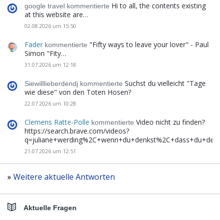
Hi to all, the contents existing
google travel kommentierte
at this website are…
02.08.2026 um 15:50
Fader
"Fifty ways to leave your lover" - Paul
kommentierte
Simon "Fity…
31.07.2026 um 12:18
Suchst du vielleicht "Tage
Siewilllieberdendj kommentierte
wie diese" von den Toten Hosen?
22.07.2026 um 10:28
Clemens Ratte-Polle
Video nicht zu finden?
kommentierte
https://search.brave.com/videos?
q=juliane+werding%2C+wenn+du+denkst%2C+dass+du+de
21.07.2026 um 12:51
»
Weitere aktuelle Antworten
Aktuelle Fragen