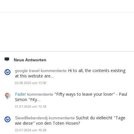
Seitenleiste
Neue Antworten
Hi to all, the contents existing
google travel kommentierte
at this website are…
02.08.2026 um 15:50
Fader
"Fifty ways to leave your lover" - Paul
kommentierte
Simon "Fity…
31.07.2026 um 12:18
Suchst du vielleicht "Tage
Siewilllieberdendj kommentierte
wie diese" von den Toten Hosen?
22.07.2026 um 10:28