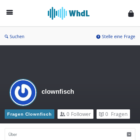
Musikforum
von
WieheisstdasLied.de
Suchen
Stelle eine Frage
clownfisch
0
Follower
0
Fragen
Fragen Clownfisch