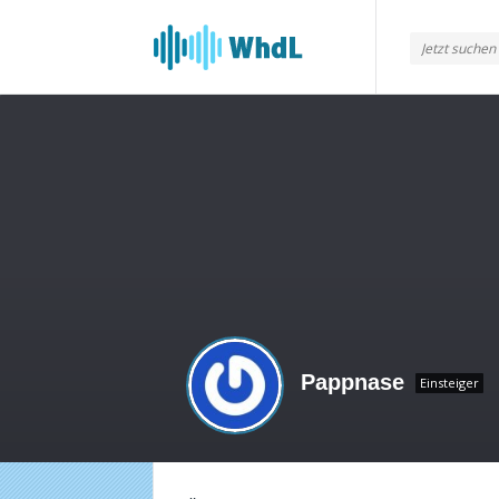
Musikforum
von
WieheisstdasLied.de
Pappnase
Einsteiger