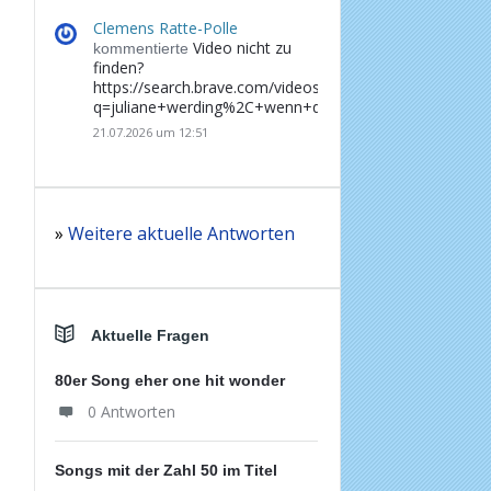
Clemens Ratte-Polle
Video nicht zu
kommentierte
finden?
https://search.brave.com/videos?
q=juliane+werding%2C+wenn+du+denkst%2C+dass+d
21.07.2026 um 12:51
»
Weitere aktuelle Antworten
Aktuelle Fragen
80er Song eher one hit wonder
0 Antworten
Songs mit der Zahl 50 im Titel