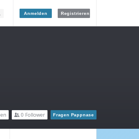
Anmelden
Registrieren
gen
0
Follower
Fragen Pappnase
Seitenleiste