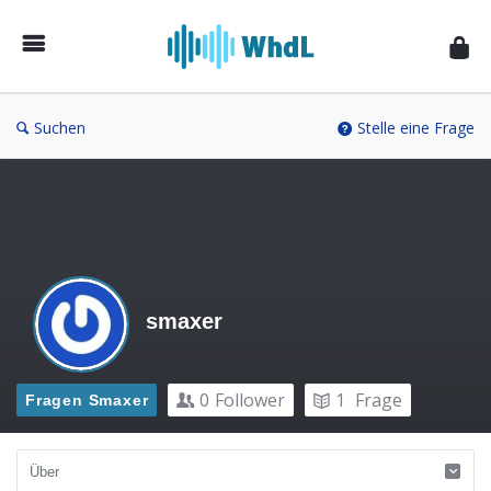
Musikforum
von
WieheisstdasLied.de
Suchen
Stelle eine Frage
smaxer
0
Follower
1
Frage
Fragen Smaxer