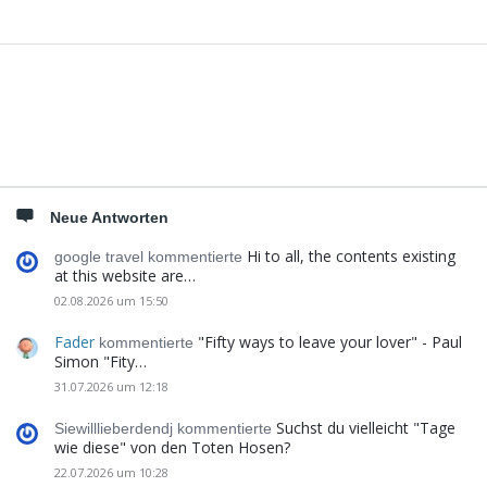
Seitenleiste
Neue Antworten
Hi to all, the contents existing
google travel kommentierte
at this website are…
02.08.2026 um 15:50
Fader
"Fifty ways to leave your lover" - Paul
kommentierte
Simon "Fity…
31.07.2026 um 12:18
Suchst du vielleicht "Tage
Siewilllieberdendj kommentierte
wie diese" von den Toten Hosen?
22.07.2026 um 10:28