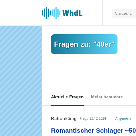
Musikforum
von
WieheisstdasLied.de
Fragen zu: "40er"
Aktuelle Fragen
Meist besuchte
Rattenkönig
Fragt:
23.12.2024
In:
Allgemein
Musikforum
Romantischer Schlager ~50
von