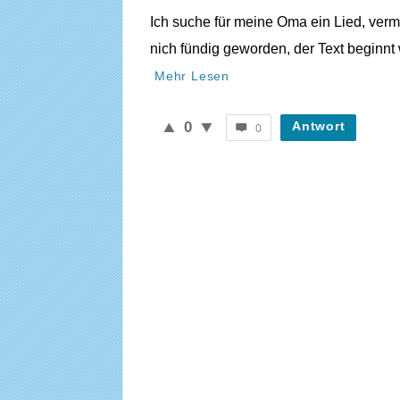
Ich suche für meine Oma ein Lied, vermu
WieheisstdasLied.de
nich fündig geworden, der Text beginnt w
Neueste
Mehr Lesen
Fragen
0
Antwort
0