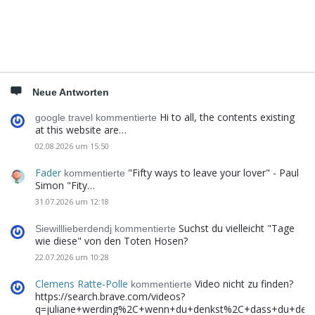
Neue Antworten
Hi to all, the contents existing
google travel kommentierte
at this website are…
02.08.2026 um 15:50
Fader
"Fifty ways to leave your lover" - Paul
kommentierte
Simon "Fity…
31.07.2026 um 12:18
Suchst du vielleicht "Tage
Siewilllieberdendj kommentierte
wie diese" von den Toten Hosen?
22.07.2026 um 10:28
Clemens Ratte-Polle
Video nicht zu finden?
kommentierte
https://search.brave.com/videos?
q=juliane+werding%2C+wenn+du+denkst%2C+dass+du+de