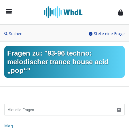
Musikforum
von
WieheisstdasLied.de
Suchen
Stelle eine Frage
Fragen zu: "93-96 techno:
melodischer trance house acid
„pop“"
Musikforum
Maq