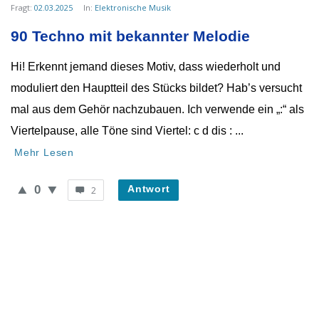
von
Fragt:
02.03.2025
In:
Elektronische Musik
WieheisstdasLied.de
90 Techno mit bekannter Melodie
Neueste
Hi! Erkennt jemand dieses Motiv, dass wiederholt und
Fragen
moduliert den Hauptteil des Stücks bildet? Hab’s versucht
mal aus dem Gehör nachzubauen. Ich verwende ein „:“ als
Viertelpause, alle Töne sind Viertel: c d dis : ...
Mehr Lesen
0
Antwort
2