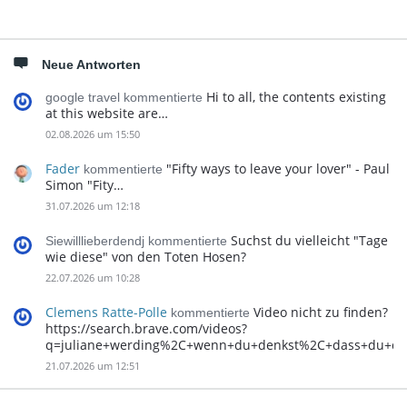
Neue Antworten
Hi to all, the contents existing
google travel kommentierte
at this website are…
02.08.2026 um 15:50
Fader
"Fifty ways to leave your lover" - Paul
kommentierte
Simon "Fity…
31.07.2026 um 12:18
Suchst du vielleicht "Tage
Siewilllieberdendj kommentierte
wie diese" von den Toten Hosen?
22.07.2026 um 10:28
Clemens Ratte-Polle
Video nicht zu finden?
kommentierte
https://search.brave.com/videos?
q=juliane+werding%2C+wenn+du+denkst%2C+dass+du+d
21.07.2026 um 12:51