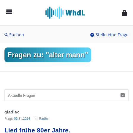
Musikforum
von
WieheisstdasLied.de
Suchen
Stelle eine Frage
Fragen zu: "alter mann"
Musikforum
gladiac
von
Fragt:
05.11.2024
In:
Radio
WieheisstdasLied.de
Lied frühe 80er Jahre.