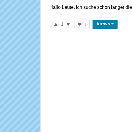
Hallo Leute, ich suche schon länger d
WieheisstdasLied.de
Neueste
1
Antwort
1
Fragen