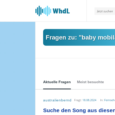
Musikforum
von
WieheisstdasLied.de
Fragen zu: "baby mobila
Aktuelle Fragen
Meist besuchte
australienbernd
Fragt:
18.08.2024
In:
Fernseh
Musikforum
Suche den Song aus diesen
von