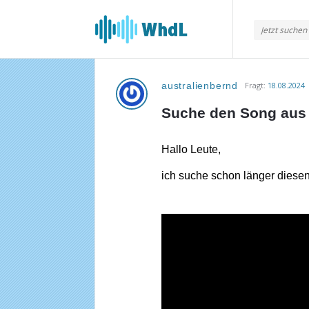
Musikforum
von
WieheisstdasLied.de
australienbernd
Fragt:
18.08.2024
Musikforum
Suche den Song aus 
von
WieheisstdasLied.de
Hallo Leute,
Neueste
ich suche schon länger diese
Fragen