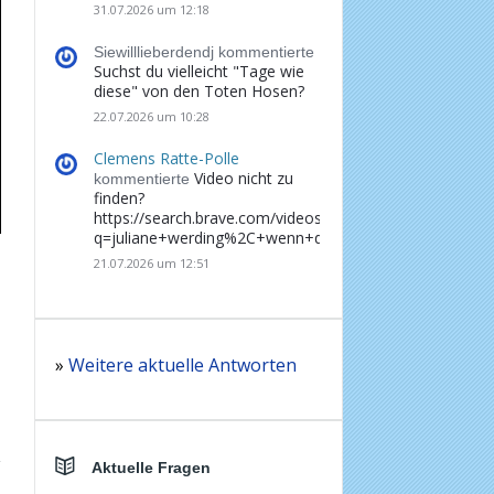
31.07.2026 um 12:18
Siewilllieberdendj kommentierte
Suchst du vielleicht "Tage wie
diese" von den Toten Hosen?
22.07.2026 um 10:28
Clemens Ratte-Polle
Video nicht zu
kommentierte
finden?
https://search.brave.com/videos?
q=juliane+werding%2C+wenn+du+denkst%2C+dass+d
21.07.2026 um 12:51
»
Weitere aktuelle Antworten
Aktuelle Fragen