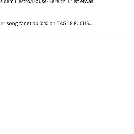
aus dem Electro/House-Bereich. Er ist etwas
er song fangt ab 0:40 an TAG 18 FUCHS...