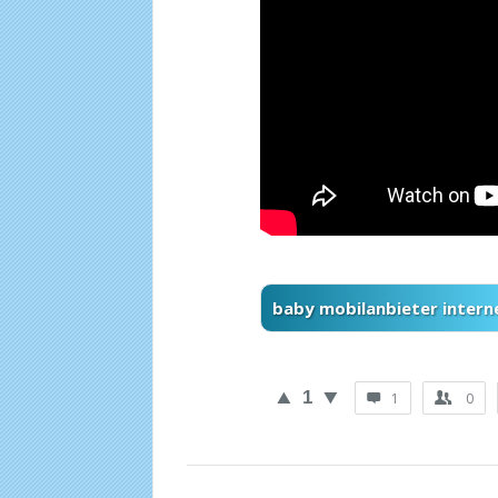
baby mobilanbieter intern
1
1
0