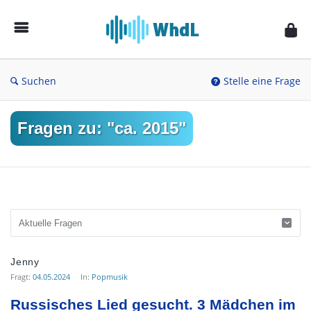
Musikforum
von
WieheisstdasLied.de
Suchen
Stelle eine Frage
Fragen zu: "ca. 2015"
Musikforum
Jenny
von
Fragt:
04.05.2024
In:
Popmusik
WieheisstdasLied.de
Russisches Lied gesucht. 3 Mädchen im 