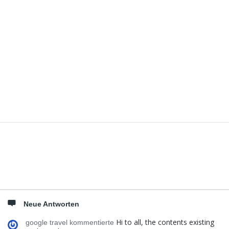
Seitenleiste
Neue Antworten
Hi to all, the contents existing
google travel kommentierte