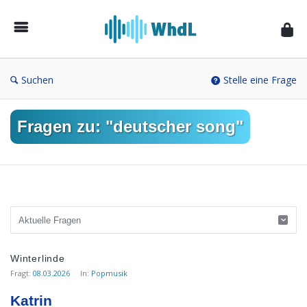
Musikforum
von
WieheisstdasLied.de
Suchen
Stelle eine Frage
Fragen zu: "deutscher song"
Musikforum
Winterlinde
von
Fragt:
08.03.2026
In:
Popmusik
WieheisstdasLied.de
Katrin