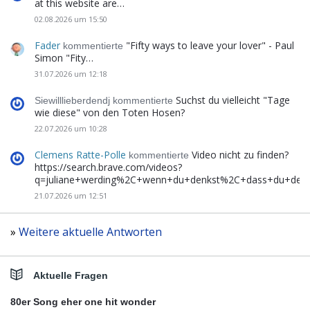
at this website are…
02.08.2026 um 15:50
Fader
"Fifty ways to leave your lover" - Paul
kommentierte
Simon "Fity…
31.07.2026 um 12:18
Suchst du vielleicht "Tage
Siewilllieberdendj kommentierte
wie diese" von den Toten Hosen?
22.07.2026 um 10:28
Clemens Ratte-Polle
Video nicht zu finden?
kommentierte
https://search.brave.com/videos?
q=juliane+werding%2C+wenn+du+denkst%2C+dass+du+de
21.07.2026 um 12:51
»
Weitere aktuelle Antworten
Aktuelle Fragen
80er Song eher one hit wonder