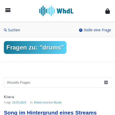
Musikforum
von
WieheisstdasLied.de
Suchen
Stelle eine Frage
Fragen zu: "drums"
Musikforum
Kiiara
von
Fragt:
26.05.2025
In:
Elektronische Musik
WieheisstdasLied.de
Song im Hintergrund eines Streams 