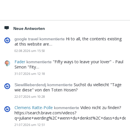
Neue Antworten
Hi to all, the contents existing
google travel kommentierte
at this website are…
02.08.2026 um 15:50
Fader
"Fifty ways to leave your lover" - Paul
kommentierte
Simon "Fity…
31.07.2026 um 12:18
Suchst du vielleicht "Tage
Siewilllieberdendj kommentierte
wie diese" von den Toten Hosen?
22.07.2026 um 10:28
Clemens Ratte-Polle
Video nicht zu finden?
kommentierte
https://search.brave.com/videos?
q=juliane+werding%2C+wenn+du+denkst%2C+dass+du+de
21.07.2026 um 12:51