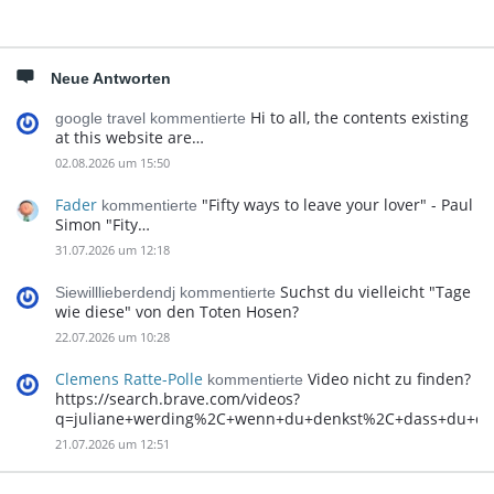
Neue Antworten
Hi to all, the contents existing
google travel kommentierte
at this website are…
02.08.2026 um 15:50
Fader
"Fifty ways to leave your lover" - Paul
kommentierte
Simon "Fity…
31.07.2026 um 12:18
Suchst du vielleicht "Tage
Siewilllieberdendj kommentierte
wie diese" von den Toten Hosen?
22.07.2026 um 10:28
Clemens Ratte-Polle
Video nicht zu finden?
kommentierte
https://search.brave.com/videos?
q=juliane+werding%2C+wenn+du+denkst%2C+dass+du+d
21.07.2026 um 12:51