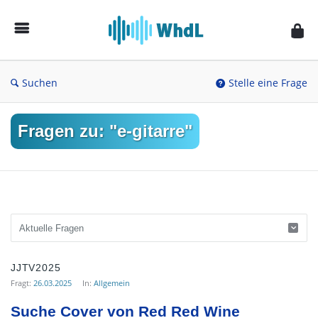
Musikforum
von
WieheisstdasLied.de
Suchen
Stelle eine Frage
Fragen zu: "e-gitarre"
Musikforum
JJTV2025
von
Fragt:
26.03.2025
In:
Allgemein
WieheisstdasLied.de
Suche Cover von Red Red Wine