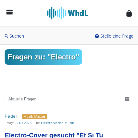
Musikforum
von
WieheisstdasLied.de
Suchen
Stelle eine Frage
Fragen zu: "Electro"
Musikforum
Fader
Musik-Master
von
Fragt:
02.07.2026
In:
Elektronische Musik
WieheisstdasLied.de
Electro-Cover gesucht "Et Si Tu 