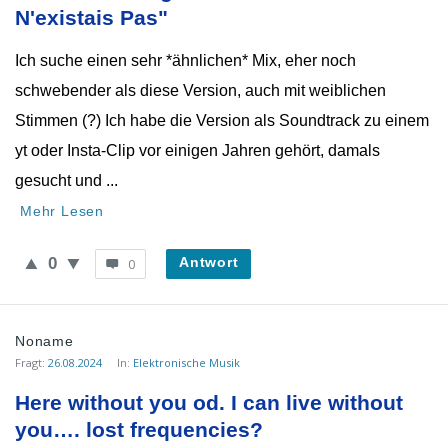
Neueste
N'existais Pas"
Fragen
Ich suche einen sehr *ähnlichen* Mix, eher noch
schwebender als diese Version, auch mit weiblichen
Stimmen (?) Ich habe die Version als Soundtrack zu einem
yt oder Insta-Clip vor einigen Jahren gehört, damals
gesucht und ...
Mehr Lesen
0
Antwort
0
Noname
Fragt:
26.08.2024
In:
Elektronische Musik
Here without you od. I can live without 
you…. lost frequencies?