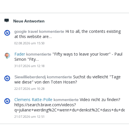
Neue Antworten
Hi to all, the contents existing
google travel kommentierte
at this website are…
02.08.2026 um 15:50
Fader
"Fifty ways to leave your lover" - Paul
kommentierte
Simon "Fity…
31.07.2026 um 12:18
Suchst du vielleicht "Tage
Siewilllieberdendj kommentierte
wie diese" von den Toten Hosen?
22.07.2026 um 10:28
Clemens Ratte-Polle
Video nicht zu finden?
kommentierte
https://search.brave.com/videos?
q=juliane+werding%2C+wenn+du+denkst%2C+dass+du+de
21.07.2026 um 12:51