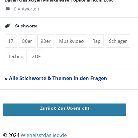
Djivan Gasparyan Musikmesse Popkomm Köln 2000
0 Antworten
Stichworte
17
80er
90er
Musikvideo
Rap
Schlager
Techno
ZDF
»
Alle Stichworte & Themen in den Fragen
Zurück Zur Übersicht
© 2024
Wieheisstdaslied.de