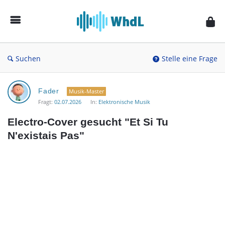
Musikforum
von
WieheisstdasLied.de
Suchen
Stelle eine Frage
Musikforum
Fader
Musik-Master
von
Fragt:
02.07.2026
In:
Elektronische Musik
WieheisstdasLied.de
Electro-Cover gesucht "Et Si Tu 
Neueste
N'existais Pas"
Fragen